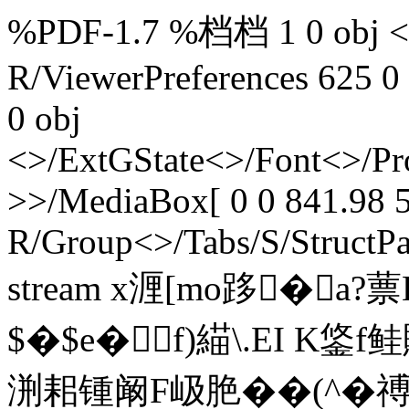
%PDF-1.7 %档档 1 0 obj <>
R/ViewerPreferences 625 0
0 obj
<>/ExtGState<>/Font<>/Pr
>>/MediaBox[ 0 0 841.98 5
R/Group<>/Tabs/S/StructPa
stream x湹[mo跢�
$�$e�f)緢\.EI K鋚
渆耜锺阚F岋脃��(^�禣