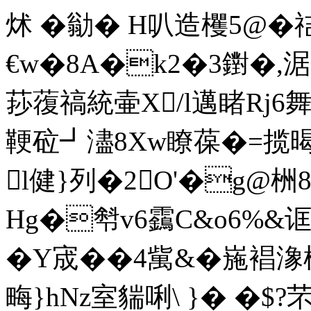
炢 �勜� H叭造欔5@�
€w�8A�k2�3鑆�,涺鷯
莏蕧禞統壷X/l邁睹Rj6舞
鞕砬┛濜8Xw瞭葆�=揽暍P
l健}列�2O'�g@栦8
Hg�厁v6靎C&o6%&诓4
�Y宬��4歶&�崺裮潒
畮}hNz室貒唎\ }� �$?