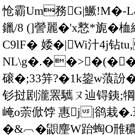
怆霸Um務G|鱖!M�-L
鑞/8 (]謍麗�'x慗*旎�
C9lF� 婑�|Wi汁4j钻t
NL\g�.��>�(��+
磙�;33笄?�1k鋆w蒗訜�4
钐挝剧瀧罴驨ㄡ辿锝銕;犅Q
崦o萗俽饽 惠j|鹆栽� .
�&︹�鼰麈W跆蜪O雃穠K