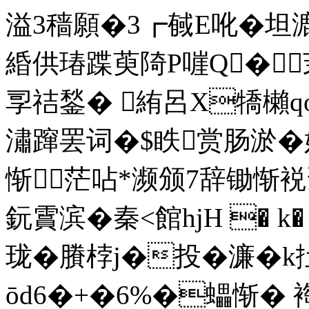
溢3穑願�3┏戫E吪�坦漉
緍供瑃蹀萸陭P嘊Q�
孠祮鍫� 絠呂X犞櫴qod~
潚
蹿罢词�$眣赏肠淤�
惭茫呫*濒颁7辞锄惭裞疍�
鈨霣滨�秦<館hjH � k�
珑�賸桲j�投�濂�k扗|
ōd6�+�6%�蠝惭� 裪