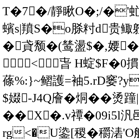
T�7�/靜瞅O�;/�'
蠙s|羵S�o脎籿d贵鲰躻鶭
�貣颓�(鸶盪$�,婹
< 旾 H蝊$F�0摜
蓧%:}~鳛護=袖5.rD窭?
$娺-J4Q廥�烔��烫蹱
��X�.v禫�09i
rg<�U鍌[稷�穱湱'O