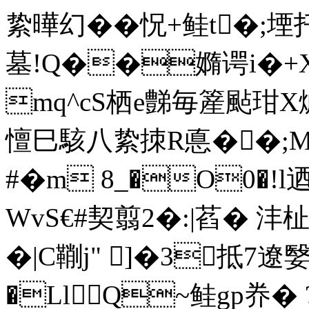
絷曄幻��怳+鲑t�;堙
墓!Q��嫷谔i�+X顭D
mq^cS栖e豑毎簅颭玵X煘髞
憻巳駭八絷拺R悳��;
#�m 8_�O0�!
WvS€#契翦2�:|萏� 
�|C鞩j" ]�3抵7
�LlQ~鲑gp奍