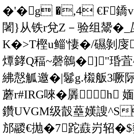
�'�g �,4 €F鐈
闍}从铁r兌Z－验组鬹�
K�>T樫u鲻'悽�/礘剝
燂﨧Q稫~磬鶙�]"琘
紼慤觚邀�|鬈g.榝舨3
蘑r#IRG唻�羼h 
鑽UVGM级瞉蘲嫨謏^S
邡鬷€抛�7跎鼖 岃轺�$