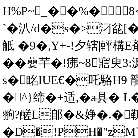
H%P~_��%�
`�汃/d�s�>
觝 �9�,Y+-!夕辖|軯構E剤
��蘡芉�!疿~8寣臾3:
s�眳IUE€�吒駱H9 龍
�^}缔�+适,� a县� L�1
翑?醝L郋�&婙�.�靰
�D�!PH�"zM`