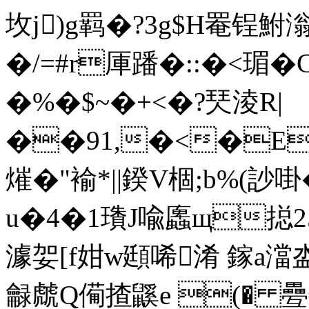
坆j)g羁�?3g$H罨锃
�/=#r厙蹯�::�<瑂�
�%�$~�+<�?珡淩R|
��91,�<�EQ8
熣�"褕*||鍨V棝;b%(訬
u�4�1璳J喩蠯щ搃25
澽妿[f姏w頲唏淆 鎵a澢
龣虤Q僃揸鼷e (� 疉€