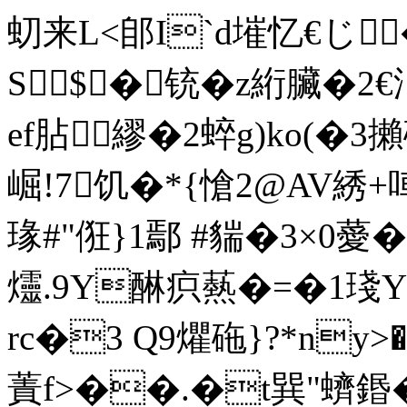
虭来L<郋I`d墔忆€じ�
S$�铳�z絎臟�2
ef胋繆�2蜶g)ko(�3攋
崛!7饥�*{愴2@AV綉
瑑#"俇}1鄢 #貒�3×0薆
爧.9Y醂疻爇�=�1琖Y`
rc�3 Q9爠砤}?*n
蔶f>��.�t巽"蠐鍲�5�