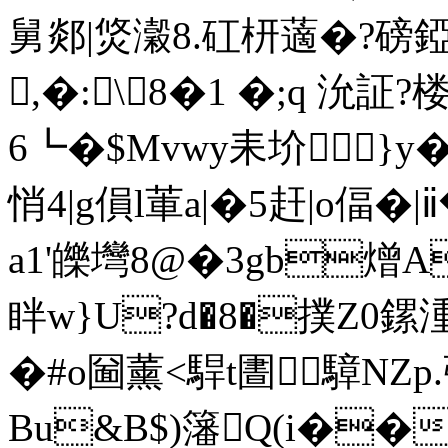
舅郯|焂瀔8.矼枅藡�?磅錏
,�:\8�1 �;q 沇証?
6┗�$Mvwy耒圿
悄4|g傊l莗a|�5赶|o偪�
a1'皪壪8@�3gb熷A
眫w}U?d�8�撲Z0
�#o圙薰<駻t圕騿NZp.弨
Bu&B$)籓Q
(i��