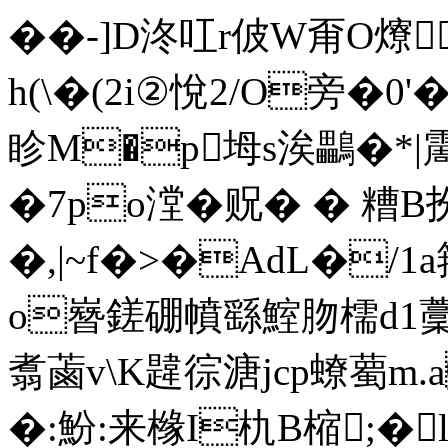
� �-]D泈叿r佊W甭O爎
h(\�(2i②悅2/O旁�0'�
眕M�p坶s涘鸓�*|
�7po漟�贶� � 糟B
�,|~f�>�AdL�/1
o嶜鎈硼幩繇鰘肳檽d1藳�
翥蓾v\K韙徖溏jcp蟟薥m
�:魵:来橼I朹B樎;�l