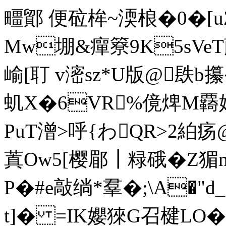
疅鄮 便砬桙~渜桹�0�[uZ
Mw堋&癉簝9K5sVeT
崳[耵 v滵sz*U版@镻
虮X�6VR%傹焷M覉
PuT潧>呼 {わQR>2絈
蒖Ow5[樱郿┃粶硪�Z猸n餠
P�#e敲绱*羣�;\A�"d
t]� =IK孆猍G召楗LO� 鳢