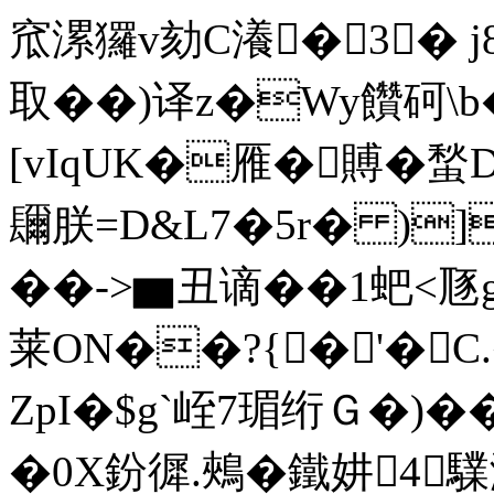
窊漯玀v劾C瀁�3� 
取��)译z�Wy饡砢\
[vIqUK�雁�賻�
镾朕=D&L7�5r� )]
��->▆丑谪��1蚆<豗
莱ΟN��?{�'�C.
ZpI�$g`峌7瑂绗Ｇ�)��
�0X鈖 徲.鵊�鐵妌4