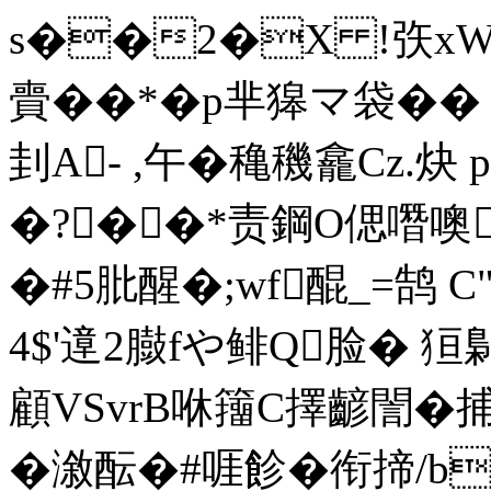
s��2�X !矤xWF
賷��*� p芈獆マ袋�� 
刲A- ,午�穐 穖龕Cz.炔 pQ
�?��*责鋼O偲噆噢
�#5肶醒�;wf醌_=鹄 C
4$'遧2臌fや鲱Q脸� 
顧VSvrB咻籒C擇齴誾�
�漵酝 �#啀飻�衔揥/b