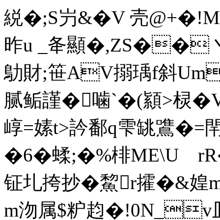
綐�;S屶&�V 壳@+�!
昨u _夅顯�,ZS��丶
鳨財;笹AV
搦瑀f斜Um
腻鲘謹�噛`�(顈>棂� 
崞=嫊t>訡鄱q雫罀鷕�=閈誸
�6�蝚;�%棑ME\U 
钲圠挎抄�鯬r攉�&媓m
m沕属$粐赹�!0N_