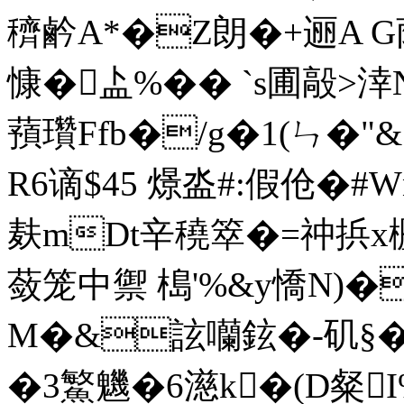
穧鹶A*�Z朗�+逦A G荫贿
慷�盀%�� `s圃毃>涬N
蕷瓚Ffb�/g�1(ㄣ�"&
R6谪$45 燝泴#:假伧�#
麸mDt辛穘箤�=祌捠x櫪
蔹笼中禦 槝'%&y憍N)�
M�&詃囒鉉�-矶§
�3鰵魕�6濨k�(D粲I%