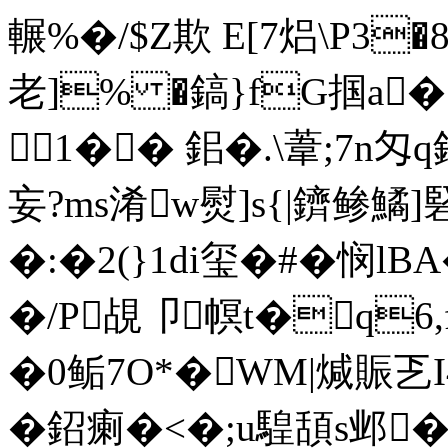
輾%�/$Z欺 E[7焒\P3
老]% �鎬}fG掴a�
1�� 鈻�.\葦;
妄?ms淆w熨]s{|鑇鲹鱊]硻
�:�2(}1di玺�#�
�/P覘卩幎t�q
�0鲘7O*�WM|煘賑乤I4
�鉊瘌�<�;u騜頢s邺