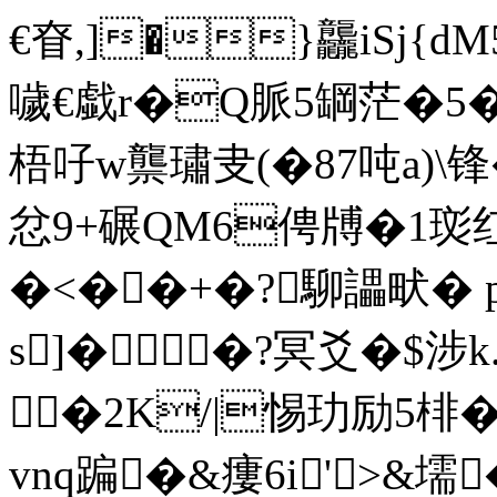
€眘,]�}龘iSj{dM
噦€戱r�Q脈5罁茫�5
梧吇w龒璛叏(�87吨a)\锋
忿9+碾QM6俜牔�1珳
�<��+�?駠讄畎� 
s]��?冥爻�$涉
┏�2K/|惕玏励5棑�
vnq蹁�&瘻6i'>&壖