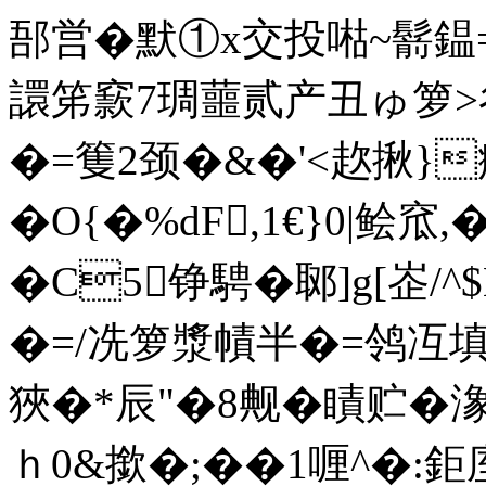
郚営�默①x交投喖~鬋鎾
譞笫窾7琱蘁贰产丑
�=篗2颈�&�'<赼揪}
�O{�%dF,1€}0|鲙窊,
�C5铮騁�郰]g[峜/^
�=/冼箩漿幘半�=鸰冱填鐅己
狹�*辰"�8觍�瞔贮�潒S
ｈ0&撳�;��1喱^�:鉅