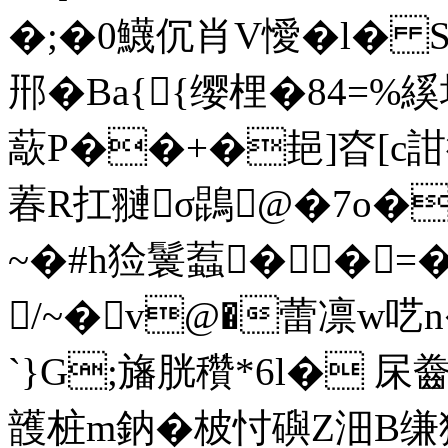
�;�0鱴伔肖V懓�l� 
郉�Ba{{缨梩�84=%
藃P��+�郌]昚[c詌衖
萶R扛翴σ鵾@�7o�/
~�#h猃鬟蠚��=�
/~� v@�蕾凛w呓n�
`}G;旛胱穳*6l� 杘 
頀桩m鈉�柀忖礖Z沺