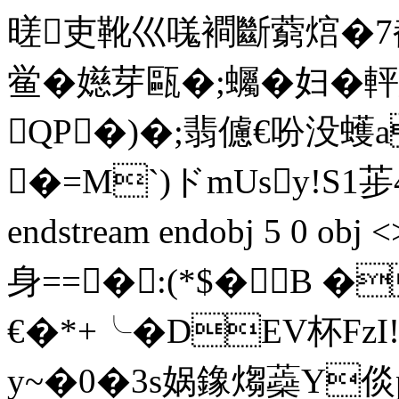
暛吏靴巛嗴襇斷藭熍 �7
鲎�嬨芽甌�;蠾�妇�
QP�)�;翡儢€吩没蠖a
�=M`)ドmUsy!S
endstream endobj 5 0 ob
身==�:(*$�B �
€�*+╰�DEV杯Fz
y~�0�3s娲鐌煼蘃Y倓p