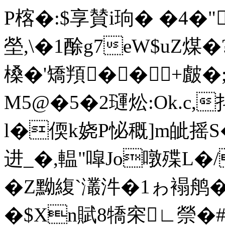
P楁�:$享賛i珦� �4�
塋,\�1酴g7eW$uZ煤�?
槡�'矯頖�� +皻�
M5@�5�2璭炂:Ok.c,
l�偄k娆P怭穊]m皉摇S
进_�,輼"噑Jo噋殜L�/
�Z黝緮`灇汼�1ゎ褟鸼�
�$Xn賦8犞穼∟禜�#