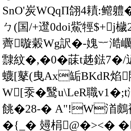
SnO'炭WQqΠ翖4耫:鳤軆
ㄅ(国/+邆0doi鮆牼$
薺暶糓Wg訳�-媿︸澔巁籭
霴紋�,�0�菋t趀鍅7�/遃
蠛[鼕(曳Ax缿BKdR焰
W[沗�鹥u\LeR職v1�
餆�28-� A"!W渞鸆
�{_� 攳梋@�><� �