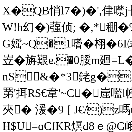
X�QB悄l7�)�',侓噤j
W!h幻�)蔃侦; �,*稝
G媱~Q�1嗜�翉�6I
岦�旃艱e.�0脮m廻=L�
nS&�*3銠g�A
罤'挕R$€韋'~C�崫
夾� 湲�9 [ J€/)z嗎
H$U=ɑCfKR熐d8ｅ@G峨