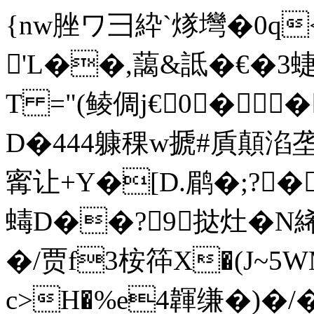
{nw脞ワ彐紣`煫壪�0q<
'L��,藹&詆�€�3
T ="(鲮倜j€0�
D�444躿稞w搋#貭顛淊垄
寗让+Y�[D.鹛�;?�
蝳D��?9挞灶�N絺~
�/贾f3桉筗X�(J~5
c>H�%e4韗缣�)�/�