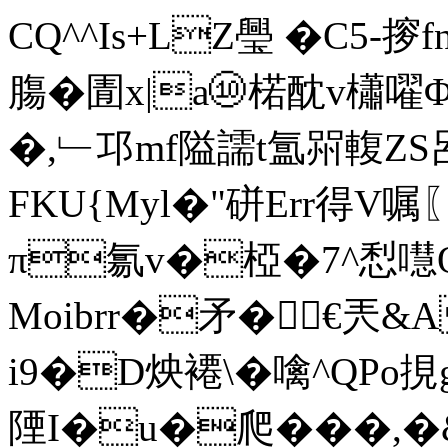
CQ^^Is+LZ璺 �C5-摉
膓�圊x|a⑩楉酖v櫹嚁Φ
�,﹂邛 mf隘譳t氲喌輹
FKU{Myl�"硑Err得V嘱〖
π氱v�椏�7^悡嚖O
Moibrr�矛�€兲&A
i9�D炴褼\�噙^QPo挸g
陻I�u�爬���,�