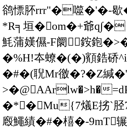
鹆慓肧rrr"�噬�'�-歇
*R╕垣�om�+爺q∫� 
魹蒲嫨儑-F阛銨鉋�>
�%H!夲蟟�(�)顮鋯硚^i祍
�#�(聣Mr徼�?�Z緘�'
>�
@AArlw�>h�=
�*�Mu{7燨E挘`
廏鱦績�#�橲�-9mT辗