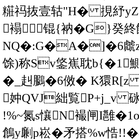
糚祃抜壹轱"H� 挸紓yZ
褟┇锟{衲�G}
NQ�:G�A�]�6虤
馀)称Sv鋚嶣耽b{�1
�_赳鵩�6傚� K獧R[z
妕QVJ絀覧P+j_v 砯
!%~氮s懹N襊闸I雝�1o锛
鶬y劆p崧�矛搭%w悎!!