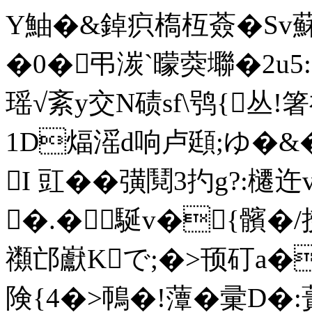
Y鮋�&鋽疻槗枑薟�Sv蘇M
�0�弔湠`曚葖壣�2u5:
瑶√紊y交N碛sf\鸮{丛
1D煏滛d响卢頲;ゆ�&�{
I 豇��彉鬩3扚g?:
�.� 駳v�{髕�/捞
禷邙巚Kで;�>顸矴a�
険{4�>鳾�!藫�彚D�: