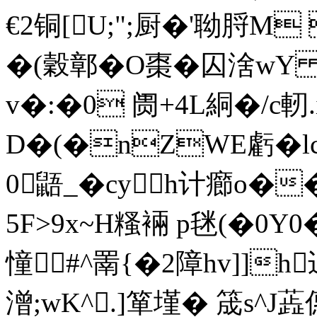
€2铜[U;";厨�'聈脟M 
�(穀鄣�O棗�囚涻w
v�:�0 阓+4L絧�/c軔
D�(�nZWE虧�lc
0鼯_�cy h计癤o
5F>9x~H糔裲 p毩(�0
憧#^罱{�2障hv]]h
潧;wK^.]箪墐� 筬s^J蕋