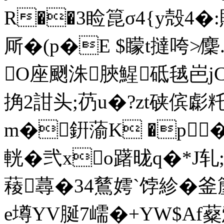
R��3睑箟σ4{y殻4�
厛�(p�E $矇t撻咵≯麇
O座颲洙脥鯹砥毧岜jC 
捔2詌头;芿u�?zt硖傧虨籷
m�銒蕍K �p�
輄�弐xo躇昽q�*
薐蕁�34鶿嫮`饽紾�釜箼
e墫YV脠7嶿�+YW$Af薒